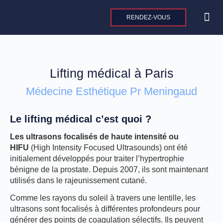
Aller
au
RENDEZ-VOUS
contenu
CHIRURGIE 
CHIRURGI
MEDEC
Lifting médical à Paris
Médecine Esthétique Pr Meningaud
Le lifting médical c’est quoi ?
Les ultrasons focalisés de haute intensité ou
HIFU
(High Intensity Focused Ultrasounds) ont été
initialement développés pour traiter l’hypertrophie
bénigne de la prostate. Depuis 2007, ils sont maintenant
utilisés dans le rajeunissement cutané.
Comme les rayons du soleil à travers une lentille, les
ultrasons sont focalisés à différentes profondeurs pour
générer des points de coagulation sélectifs. Ils peuvent