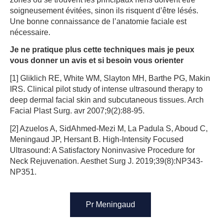
soigneusement évitées, sinon ils risquent d’être lésés.
Une bonne connaissance de l’anatomie faciale est
nécessaire.
Je ne pratique plus cette techniques mais je peux
vous donner un avis et si besoin vous orienter
[1] Gliklich RE, White WM, Slayton MH, Barthe PG, Makin
IRS. Clinical pilot study of intense ultrasound therapy to
deep dermal facial skin and subcutaneous tissues. Arch
Facial Plast Surg. avr 2007;9(2):88‑95.
[2] Azuelos A, SidAhmed-Mezi M, La Padula S, Aboud C,
Meningaud JP, Hersant B. High-Intensity Focused
Ultrasound: A Satisfactory Noninvasive Procedure for
Neck Rejuvenation. Aesthet Surg J. 2019;39(8):NP343-
NP351.
Pr Meningaud